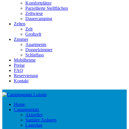
Komfortplätze
Parzellierte Stellflächen
Zeltwiese
Dauercamping
Zelten
Zelt
Großzelt
Zimmer
Apartments
Doppelzimmer
Schlaffass
Mobilheime
Preise
FAQ
Reservierung
Kontakt
Home
Campingplatz
Aktuelles
Sanitäre Anlagen
Lageplan