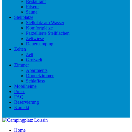
Restaurant
Friseur
Sauna
Stellplätze
Stellplatz am Wasser
Komfortplätze
Parzellierte Stellflächen
Zeltwiese
Dauercamping
Zelten
Zelt
Großzelt
Zimmer
Apartments
Doppelzimmer
Schlaffass
Mobilheime
Preise
FAQ
Reservierung
Kontakt
Home