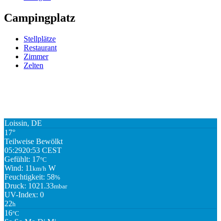
Campingplatz
Stellplätze
Restaurant
Zimmer
Zelten
Loissin, DE
17°
Teilweise Bewölkt
05:29
20:53 CEST
Gefühlt: 17
°C
Wind: 11
W
km/h
Feuchtigkeit: 58
%
Druck: 1021.33
mbar
UV-Index: 0
22
h
16
°C