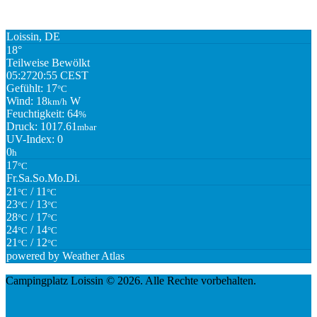
Loissin, DE
18°
Teilweise Bewölkt
05:27
20:55 CEST
Gefühlt: 17
°C
Wind: 18
W
km/h
Feuchtigkeit: 64
%
Druck: 1017.61
mbar
UV-Index: 0
0
h
17
°C
Fr.
Sa.
So.
Mo.
Di.
21
/ 11
°C
°C
23
/ 13
°C
°C
28
/ 17
°C
°C
24
/ 14
°C
°C
21
/ 12
°C
°C
powered by
Weather Atlas
Campingplatz Loissin © 2026. Alle Rechte vorbehalten.