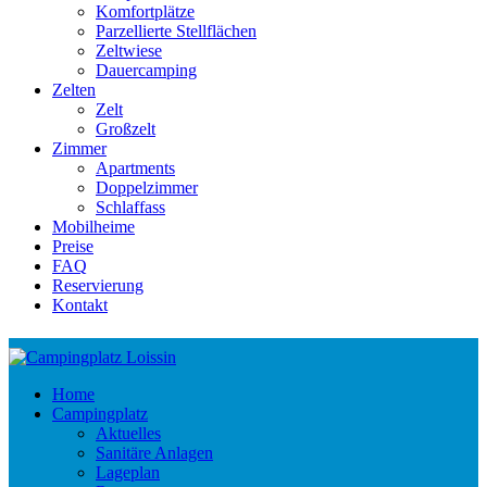
Komfortplätze
Parzellierte Stellflächen
Zeltwiese
Dauercamping
Zelten
Zelt
Großzelt
Zimmer
Apartments
Doppelzimmer
Schlaffass
Mobilheime
Preise
FAQ
Reservierung
Kontakt
Home
Campingplatz
Aktuelles
Sanitäre Anlagen
Lageplan