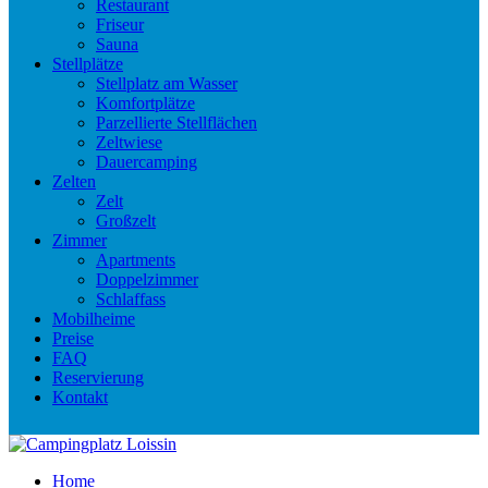
Restaurant
Friseur
Sauna
Stellplätze
Stellplatz am Wasser
Komfortplätze
Parzellierte Stellflächen
Zeltwiese
Dauercamping
Zelten
Zelt
Großzelt
Zimmer
Apartments
Doppelzimmer
Schlaffass
Mobilheime
Preise
FAQ
Reservierung
Kontakt
Home