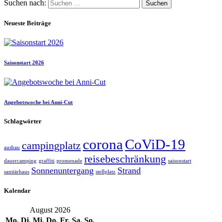
Suchen nach:
Neueste Beiträge
Saisonstart 2026
Angebotswoche bei Anni-Cut
Schlagwörter
corona
CoViD-19
campingplatz
ausbau
reisebeschränkung
dauercamping
graffiti
promenade
saisonstart
Sonnenuntergang
Strand
sanitärhaus
stellplatz
Kalendar
August 2026
Mo.
Di.
Mi.
Do.
Fr.
Sa.
So.