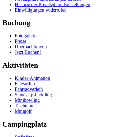
Historie der Privatsphäre-Einstellungen
Einwilligungen widerrufen
Buchung
Fotogalerie
Preise
Übernachtungen
Jetzt Buchen!
Aktivitäten
Kinder-Animation
Kitesurfen
Fahrradverleih
Stand-Up-Paddling
Minibowling
Tischtennis
Minigolf
Campingplatz