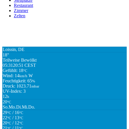
Stellplätze
Restaurant
Zimmer
Zelten
Loissin, DE
18°
Teilweise Bewölkt
05:31
20:51 CEST
Gefühlt: 18
°C
Wind: 14
W
km/h
Feuchtigkeit: 65
%
Druck: 1023.71
mbar
UV-Index: 3
12
h
20
°C
So.
Mo.
Di.
Mi.
Do.
29
/ 16
°C
°C
22
/ 13
°C
°C
20
/ 12
°C
°C
21
/ 11
°C
°C