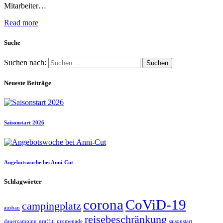
Mitarbeiter…
Read more
Suche
Suchen nach:
Neueste Beiträge
Saisonstart 2026
Angebotswoche bei Anni-Cut
Schlagwörter
corona
CoViD-19
campingplatz
ausbau
reisebeschränkung
dauercamping
graffiti
promenade
saisonstart