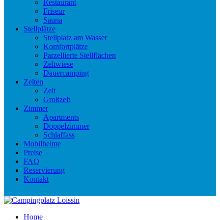
Restaurant
Friseur
Sauna
Stellplätze
Stellplatz am Wasser
Komfortplätze
Parzellierte Stellflächen
Zeltwiese
Dauercamping
Zelten
Zelt
Großzelt
Zimmer
Apartments
Doppelzimmer
Schlaffass
Mobilheime
Preise
FAQ
Reservierung
Kontakt
Home