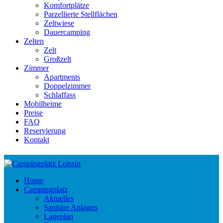
Komfortplätze
Parzellierte Stellflächen
Zeltwiese
Dauercamping
Zelten
Zelt
Großzelt
Zimmer
Apartments
Doppelzimmer
Schlaffass
Mobilheime
Preise
FAQ
Reservierung
Kontakt
Home
Campingplatz
Aktuelles
Sanitäre Anlagen
Lageplan