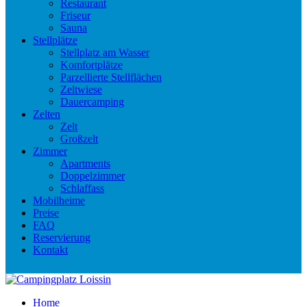
Restaurant
Friseur
Sauna
Stellplätze
Stellplatz am Wasser
Komfortplätze
Parzellierte Stellflächen
Zeltwiese
Dauercamping
Zelten
Zelt
Großzelt
Zimmer
Apartments
Doppelzimmer
Schlaffass
Mobilheime
Preise
FAQ
Reservierung
Kontakt
Home