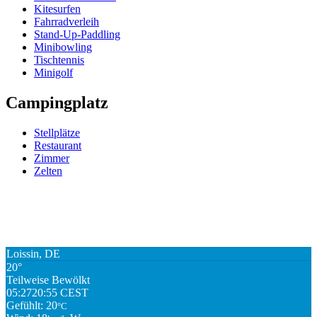
Kitesurfen
Fahrradverleih
Stand-Up-Paddling
Minibowling
Tischtennis
Minigolf
Campingplatz
Stellplätze
Restaurant
Zimmer
Zelten
Loissin, DE
20°
Teilweise Bewölkt
05:27
20:55 CEST
Gefühlt: 20
°C