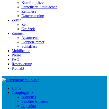
Komfortplätze
Parzellierte Stellflächen
Zeltwiese
Dauercamping
Zelten
Zelt
Großzelt
Zimmer
Apartments
Doppelzimmer
Schlaffass
Mobilheime
Preise
FAQ
Reservierung
Kontakt
Home
Campingplatz
Aktuelles
Sanitäre Anlagen
Lageplan