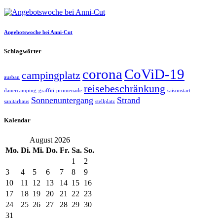
Angebotswoche bei Anni-Cut
Schlagwörter
corona
CoViD-19
campingplatz
ausbau
reisebeschränkung
dauercamping
graffiti
promenade
saisonstart
Sonnenuntergang
Strand
sanitärhaus
stellplatz
Kalendar
August 2026
Mo.
Di.
Mi.
Do.
Fr.
Sa.
So.
1
2
3
4
5
6
7
8
9
10
11
12
13
14
15
16
17
18
19
20
21
22
23
24
25
26
27
28
29
30
31