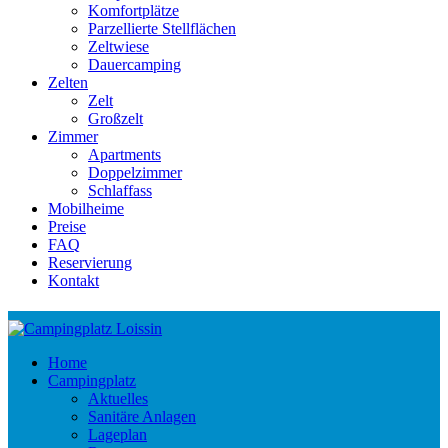
Komfortplätze
Parzellierte Stellflächen
Zeltwiese
Dauercamping
Zelten
Zelt
Großzelt
Zimmer
Apartments
Doppelzimmer
Schlaffass
Mobilheime
Preise
FAQ
Reservierung
Kontakt
Home
Campingplatz
Aktuelles
Sanitäre Anlagen
Lageplan