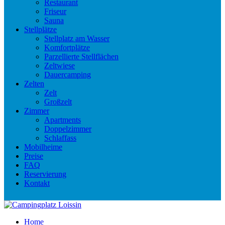
Restaurant
Friseur
Sauna
Stellplätze
Stellplatz am Wasser
Komfortplätze
Parzellierte Stellflächen
Zeltwiese
Dauercamping
Zelten
Zelt
Großzelt
Zimmer
Apartments
Doppelzimmer
Schlaffass
Mobilheime
Preise
FAQ
Reservierung
Kontakt
Home