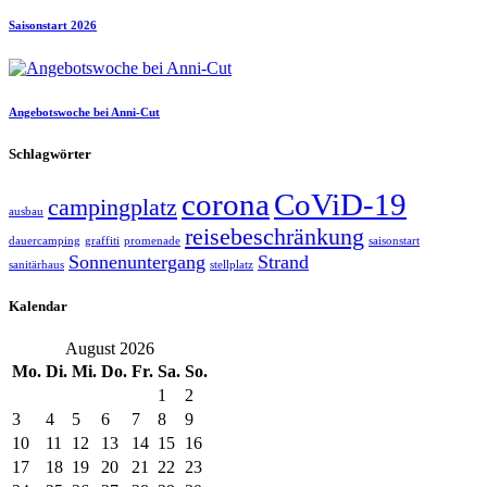
Saisonstart 2026
Angebotswoche bei Anni-Cut
Schlagwörter
corona
CoViD-19
campingplatz
ausbau
reisebeschränkung
dauercamping
graffiti
promenade
saisonstart
Sonnenuntergang
Strand
sanitärhaus
stellplatz
Kalendar
August 2026
Mo.
Di.
Mi.
Do.
Fr.
Sa.
So.
1
2
3
4
5
6
7
8
9
10
11
12
13
14
15
16
17
18
19
20
21
22
23