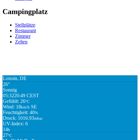
Campingplatz
Stellplätze
Restaurant
Zimmer
Zelten
Loissin, DE
26°
Sonnig
05:32
20:49 CEST
Gefühlt: 26
°C
Wind: 18
SE
km/h
Feuchtigkeit: 40
%
Druck: 1016.93
mbar
UV-Index: 6
14
h
27
°C