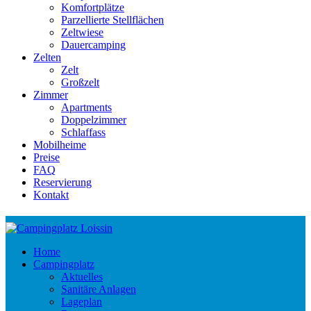
Komfortplätze
Parzellierte Stellflächen
Zeltwiese
Dauercamping
Zelten
Zelt
Großzelt
Zimmer
Apartments
Doppelzimmer
Schlaffass
Mobilheime
Preise
FAQ
Reservierung
Kontakt
Home
Campingplatz
Aktuelles
Sanitäre Anlagen
Lageplan