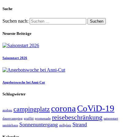
Suche
Suchen nach:
Neueste Beiträge
Saisonstart 2026
Angebotswoche bei Anni-Cut
Schlagwörter
corona
CoViD-19
campingplatz
ausbau
reisebeschränkung
dauercamping
graffiti
promenade
saisonstart
Sonnenuntergang
Strand
sanitärhaus
stellplatz
Kalendar