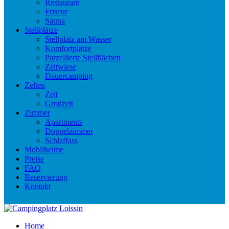
Restaurant
Friseur
Sauna
Stellplätze
Stellplatz am Wasser
Komfortplätze
Parzellierte Stellflächen
Zeltwiese
Dauercamping
Zelten
Zelt
Großzelt
Zimmer
Apartments
Doppelzimmer
Schlaffass
Mobilheime
Preise
FAQ
Reservierung
Kontakt
Home