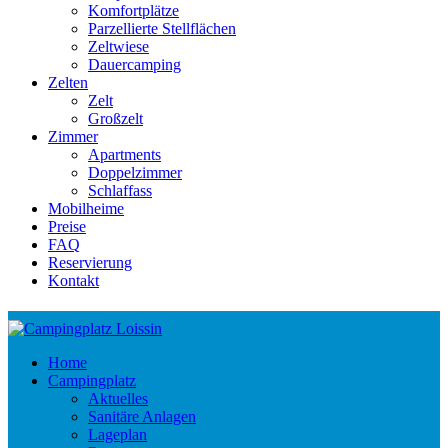
Komfortplätze
Parzellierte Stellflächen
Zeltwiese
Dauercamping
Zelten
Zelt
Großzelt
Zimmer
Apartments
Doppelzimmer
Schlaffass
Mobilheime
Preise
FAQ
Reservierung
Kontakt
Home
Campingplatz
Aktuelles
Sanitäre Anlagen
Lageplan