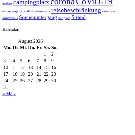
corona
CoViD-19
campingplatz
ausbau
reisebeschränkung
dauercamping
graffiti
promenade
saisonstart
Sonnenuntergang
Strand
sanitärhaus
stellplatz
Kalendar
August 2026
Mo.
Di.
Mi.
Do.
Fr.
Sa.
So.
1
2
3
4
5
6
7
8
9
10
11
12
13
14
15
16
17
18
19
20
21
22
23
24
25
26
27
28
29
30
31
« März