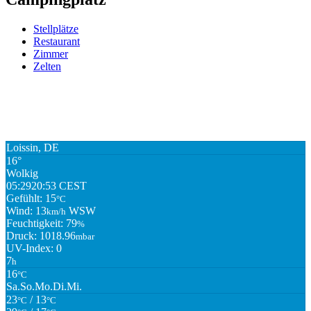
Stellplätze
Restaurant
Zimmer
Zelten
Loissin, DE
16°
Wolkig
05:29
20:53 CEST
Gefühlt: 15
°C
Wind: 13
WSW
km/h
Feuchtigkeit: 79
%
Druck: 1018.96
mbar
UV-Index: 0
7
h
16
°C
Sa.
So.
Mo.
Di.
Mi.
23
/ 13
°C
°C