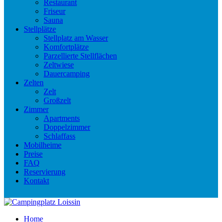
Restaurant
Friseur
Sauna
Stellplätze
Stellplatz am Wasser
Komfortplätze
Parzellierte Stellflächen
Zeltwiese
Dauercamping
Zelten
Zelt
Großzelt
Zimmer
Apartments
Doppelzimmer
Schlaffass
Mobilheime
Preise
FAQ
Reservierung
Kontakt
Home